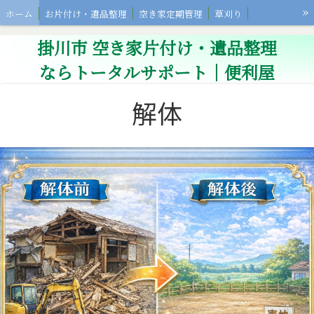
»
ホーム
お片付け・遺品整理
空き家定期管理
草刈り
その他サービス
お客様の声
会社概要
掛川市 空き家片付け・遺品整理
ならトータルサポート｜便利屋
解体